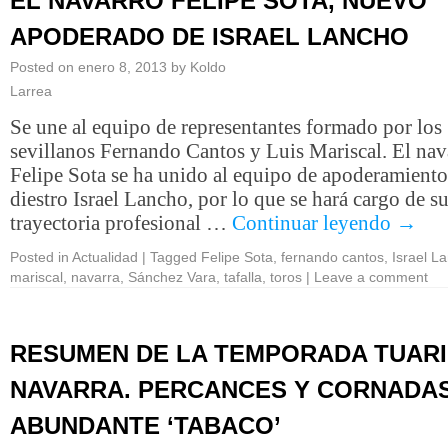
EL NAVARRO FELIPE SOTA, NUEVO
APODERADO DE ISRAEL LANCHO
Posted on
enero 8, 2013
by
Koldo
Larrea
Se une al equipo de representantes formado por los
sevillanos Fernando Cantos y Luis Mariscal. El nav
Felipe Sota se ha unido al equipo de apoderamiento
diestro Israel Lancho, por lo que se hará cargo de s
trayectoria profesional …
Continuar leyendo
→
Posted in
Actualidad
|
Tagged
Felipe Sota
,
fernando cantos
,
Israel L
mariscal
,
navarra
,
Sánchez Vara
,
tafalla
,
toros
|
Leave a comment
RESUMEN DE LA TEMPORADA TUARI
NAVARRA. PERCANCES Y CORNADAS
ABUNDANTE ‘TABACO’