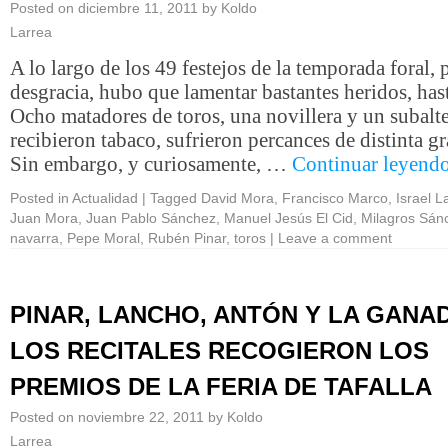
Posted on
diciembre 11, 2011
by
Koldo
Larrea
A lo largo de los 49 festejos de la temporada foral, 
desgracia, hubo que lamentar bastantes heridos, hast
Ocho matadores de toros, una novillera y un subalt
recibieron tabaco, sufrieron percances de distinta g
Sin embargo, y curiosamente, …
Continuar leyend
Posted in
Actualidad
|
Tagged
David Mora
,
Francisco Marco
,
Israel 
Juan Mora
,
Juan Pablo Sánchez
,
Manuel Jesús El Cid
,
Milagros Sán
navarra
,
Pepe Moral
,
Rubén Pinar
,
toros
|
Leave a comment
PINAR, LANCHO, ANTÓN Y LA GANA
LOS RECITALES RECOGIERON LOS
PREMIOS DE LA FERIA DE TAFALLA
Posted on
noviembre 22, 2011
by
Koldo
Larrea