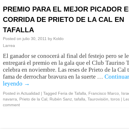
PREMIO PARA EL MEJOR PICADOR E
CORRIDA DE PRIETO DE LA CAL EN
TAFALLA
Posted on
julio 30, 2011
by
Koldo
Larrea
El ganador se conocerá al final del festejo pero se le
entregará el premio en la gala que el Club Taurino T
celebra en noviembre. Las reses de Prieto de la Cal 
fama de derrochar bravura en la suerte …
Continua
leyendo
→
Posted in
Actualidad
|
Tagged
Feria de Tafalla
,
Francisco Marco
,
Isra
navarra
,
Prieto de la Cal
,
Rubén Sanz
,
tafalla
,
Taurovisión
,
toros
|
Le
comment