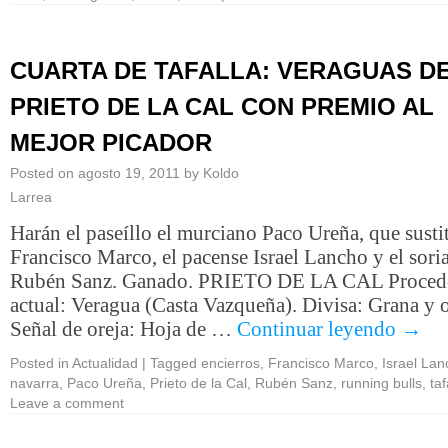
CUARTA DE TAFALLA: VERAGUAS D
PRIETO DE LA CAL CON PREMIO AL
MEJOR PICADOR
Posted on
agosto 19, 2011
by
Koldo
Larrea
Harán el paseíllo el murciano Paco Ureña, que susti
Francisco Marco, el pacense Israel Lancho y el sori
Rubén Sanz. Ganado. PRIETO DE LA CAL Proced
actual: Veragua (Casta Vazqueña). Divisa: Grana y 
Señal de oreja: Hoja de …
Continuar leyendo
→
Posted in
Actualidad
|
Tagged
encierros
,
Francisco Marco
,
Israel La
navarra
,
Paco Ureña
,
Prieto de la Cal
,
Rubén Sanz
,
running bulls
,
taf
Leave a comment