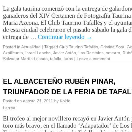
La gala taurina comenzó con la entrega de galardone
ganaderos del XIV Certamen de Fotografía Taurina
María Azcona. El Club Taurino Tafallés y el ayunt
de esta ciudad celebraron el pasado sábado la gala d
entrega de …
Continuar leyendo
→
Posted in
Actualidad
|
Tagged
Club Taurino Tafallés
,
Cristina Sota
,
Go
Azpilicueta
,
Israel Lancho
,
Javier Antón
,
Los Recitales
,
navarra
,
Rubé
Salvador Martín Losada
,
tafalla
,
toros
|
Leave a comment
EL ALBACETEÑO RUBÉN PINAR,
TRIUNFADOR DE LA FERIA DE TAFA
Posted on
agosto 21, 2011
by
Koldo
Larrea
El trofeo al mejor novillero recayó en Javier Antón 
toro más bravo, en el llamado ‘Adapatador’ de Los 