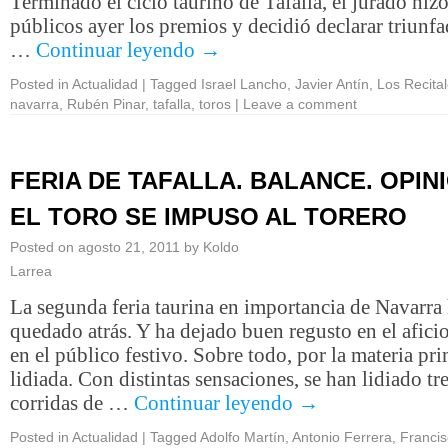
Terminado el ciclo taurino de Tafalla, el jurado hiz
públicos ayer los premios y decidió declarar triunf
…
Continuar leyendo
→
Posted in
Actualidad
|
Tagged
Israel Lancho
,
Javier Antín
,
Los Recita
navarra
,
Rubén Pinar
,
tafalla
,
toros
|
Leave a comment
FERIA DE TAFALLA. BALANCE. OPINI
EL TORO SE IMPUSO AL TORERO
Posted on
agosto 21, 2011
by
Koldo
Larrea
La segunda feria taurina en importancia de Navarra
quedado atrás. Y ha dejado buen regusto en el afici
en el público festivo. Sobre todo, por la materia pr
lidiada. Con distintas sensaciones, se han lidiado tr
corridas de …
Continuar leyendo
→
Posted in
Actualidad
|
Tagged
Adolfo Martín
,
Antonio Ferrera
,
Franci