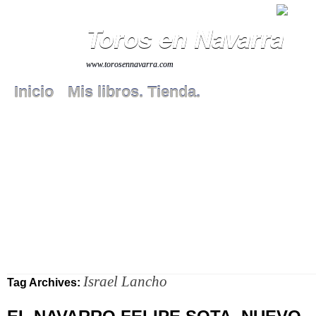
Toros en Navarra
www.torosennavarra.com
Inicio
Mis libros. Tienda.
Israel Lancho
Tag Archives: