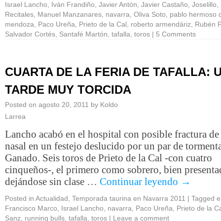
Israel Lancho
,
Iván Frandiño
,
Javier Antón
,
Javier Castaño
,
Joselillo
,
Recitales
,
Manuel Manzanares
,
navarra
,
Oliva Soto
,
pablo hermoso 
mendoza
,
Paco Ureña
,
Prieto de la Cal
,
roberto armendáriz
,
Rubén P
Salvador Cortés
,
Santafé Martón
,
tafalla
,
toros
|
5 Comments
CUARTA DE LA FERIA DE TAFALLA: 
TARDE MUY TORCIDA
Posted on
agosto 20, 2011
by
Koldo
Larrea
Lancho acabó en el hospital con posible fractura de
nasal en un festejo deslucido por un par de torment
Ganado. Seis toros de Prieto de la Cal -con cuatro
cinqueños-, el primero como sobrero, bien presenta
dejándose sin clase …
Continuar leyendo
→
Posted in
Actualidad
,
Temporada taurina en Navarra 2011
|
Tagged
e
Francisco Marco
,
Israel Lancho
,
navarra
,
Paco Ureña
,
Prieto de la C
Sanz
,
running bulls
,
tafalla
,
toros
|
Leave a comment