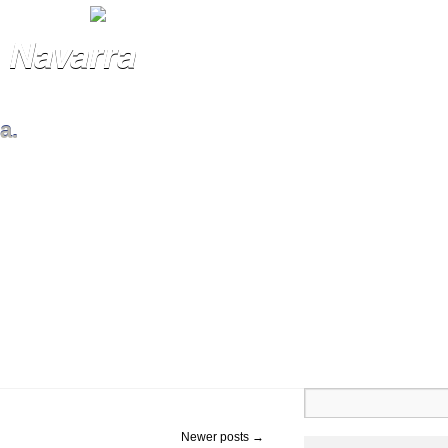
 Navarra
a.
Newer posts
→