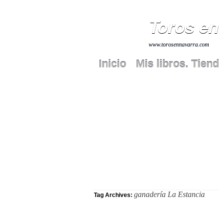
Toros en
www.torosennavarra.com
Inicio
Mis libros. Tiend
ganadería La Estancia
Tag Archives: