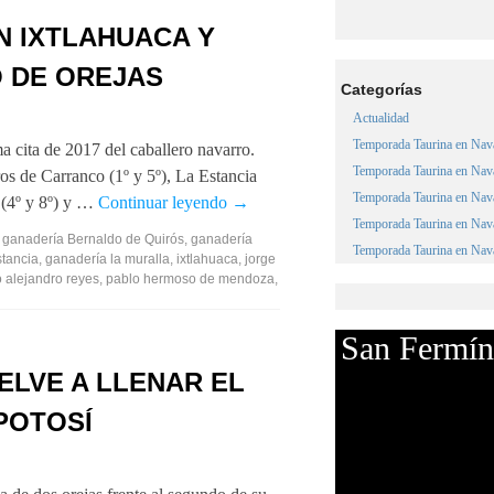
 IXTLAHUACA Y
 DE OREJAS
Categorías
Actualidad
Temporada Taurina en Nav
ma cita de 2017 del caballero navarro.
Temporada Taurina en Nav
s de Carranco (1º y 5º), La Estancia
Temporada Taurina en Nav
l (4º y 8º) y …
Continuar leyendo
→
Temporada Taurina en Nav
,
ganadería Bernaldo de Quirós
,
ganadería
Temporada Taurina en Nav
tancia
,
ganadería la muralla
,
ixtlahuaca
,
jorge
o alejandro reyes
,
pablo hermoso de mendoza
,
San Fermín
LVE A LLENAR EL
POTOSÍ