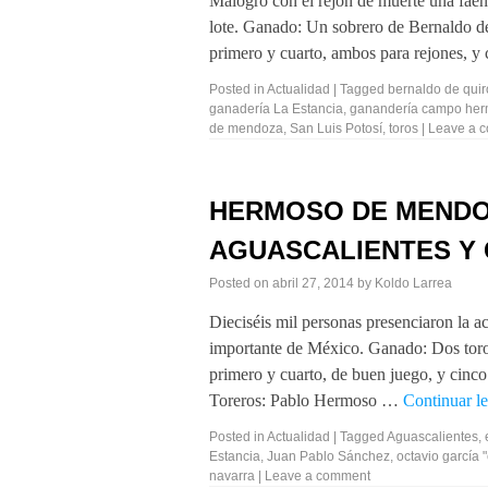
Malogró con el rejón de muerte una faena
lote. Ganado: Un sobrero de Bernaldo 
primero y cuarto, ambos para rejones, y
Posted in
Actualidad
|
Tagged
bernaldo de quir
ganadería La Estancia
,
ganandería campo he
de mendoza
,
San Luis Potosí
,
toros
|
Leave a 
HERMOSO DE MENDOZ
AGUASCALIENTES Y 
Posted on
abril 27, 2014
by
Koldo Larrea
Dieciséis mil personas presenciaron la ac
importante de México. Ganado: Dos toro
primero y cuarto, de buen juego, y cinc
Toreros: Pablo Hermoso …
Continuar 
Posted in
Actualidad
|
Tagged
Aguascalientes
,
Estancia
,
Juan Pablo Sánchez
,
octavio garcía 
navarra
|
Leave a comment