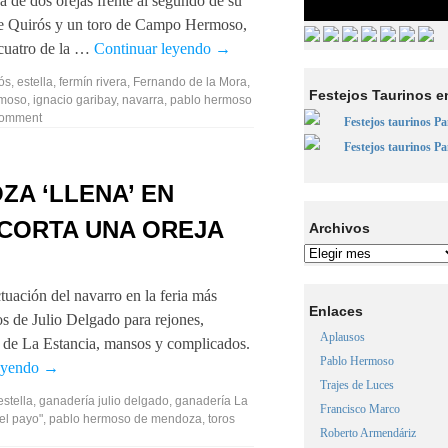
 de dos orejas frente al segundo de su
de Quirós y un toro de Campo Hermoso,
 cuatro de la …
Continuar leyendo
→
ós
,
estella
,
fermín rivera
,
Fernando de la Mora
,
Festejos Taurinos e
rmoso
,
ignacio garibay
,
navarra
,
pablo hermoso
comment
Festejos taurinos P
Festejos taurinos P
A ‘LLENA’ EN
CORTA UNA OREJA
Archivos
tuación del navarro en la feria más
Enlaces
s de Julio Delgado para rejones,
Aplausos
o de La Estancia, mansos y complicados.
Pablo Hermoso
leyendo
→
Trajes de Luces
estella
,
ganadería julio delgado
,
ganadería La
Francisco Marco
"el payo"
,
pablo hermoso de mendoza
,
toros
Roberto Armendáriz