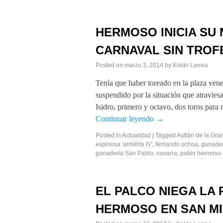
HERMOSO INICIA SU 
CARNAVAL SIN TROF
Posted on
marzo 3, 2014
by
Koldo Larrea
Tenía que haber toreado en la plaza vene
suspendido por la situación que atravies
Isidro, primero y octavo, dos toros par
Continuar leyendo
→
Posted in
Actualidad
|
Tagged
Autlán de la Gra
espinosa 'armillita IV'
,
fernando ochoa
,
ganader
ganadería San Pablo
,
navarra
,
pablo hermoso
EL PALCO NIEGA LA
HERMOSO EN SAN M