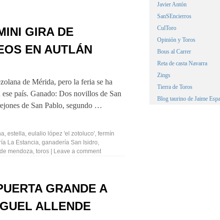
Javier Antón
SanSEncierros
CulToro
MINI GIRA DE
Opinión y Toros
EOS EN AUTLÁN
Bous al Carrer
Reta de casta Navarra
Zings
zolana de Mérida, pero la feria se ha
Tierra de Toros
a ese país. Ganado: Dos novillos de San
Blog taurino de Jaime Espa
a rejones de San Pablo, segundo …
na
,
estella
,
eulalio lópez 'el zotoluco'
,
fermín
ía La Estancia
,
ganadería San Isidro
,
 de mendoza
,
toros
|
Leave a comment
 PUERTA GRANDE A
IGUEL ALLENDE