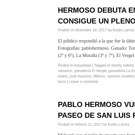
HERMOSO DEBUTA EN
CONSIGUE UN PLENO
Posted on
diciembre 18, 2017
by
Koldo Larrea
El público respondió a la que fue la últi
Fotografías: pablohermoso. Ganado: Toro
(2º y 6º), La Muralla (3º y 7º), El Verge
Posted in
Actualidad
|
Tagged
el dandy
,
estella
carranco
,
ganadería El Vergel
,
ganadería La Es
sotelo
,
josé mauricio
,
México
,
navarra
,
noviller
toros
|
Leave a comment
PABLO HERMOSO VUE
PASEO DE SAN LUIS 
Posted on
febrero 11, 2017
by
Koldo Larrea