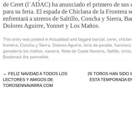
de Ceret (l´ADAC) ha anunciado el primero de sus c
para su feria. El espada de Chiclana de la Frontera s
enfrentará a utreros de Saltillo, Concha y Sierra, Bar
Dolores Aguirre, Yonnet y Los Maños.
This entry was posted in
Actualidad
and tagged
barcial
,
ceret
,
chiclan
frontera
,
Concha y Sierra
,
Dolores Aguirre
,
feria de peralta
,
francisc
ganadería los maños
,
navarra
,
Reta de Casta Navarra
,
Saltillo
,
toros
Bookmark the
permalink
.
←
FELIZ NAVIDAD A TODOS LOS
26 TOROS HAN SIDO 
LECTORES Y AMIGOS DE
ESTA TEMPORADA E
TOROSENNAVARRA.COM