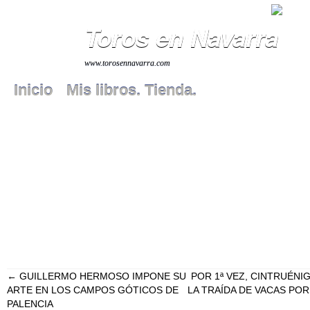
Toros en Navarra
www.torosennavarra.com
Inicio
Mis libros. Tienda.
←
GUILLERMO HERMOSO IMPONE SU
POR 1ª VEZ, CINTRUÉN
ARTE EN LOS CAMPOS GÓTICOS DE
LA TRAÍDA DE VACAS PO
PALENCIA