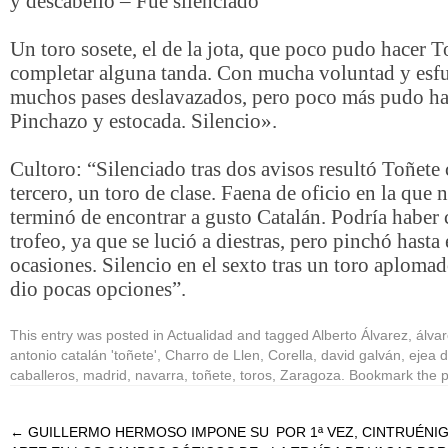
y descabello – Fue silenciado
Un toro sosete, el de la jota, que poco pudo hacer T
completar alguna tanda. Con mucha voluntad y esf
muchos pases deslavazados, pero poco más pudo ha
Pinchazo y estocada. Silencio».
Cultoro: “Silenciado tras dos avisos resultó Toñete 
tercero, un toro de clase. Faena de oficio en la que 
terminó de encontrar a gusto Catalán. Podría haber 
trofeo, ya que se lució a diestras, pero pinchó hasta 
ocasiones. Silencio en el sexto tras un toro aploma
dio pocas opciones”.
This entry was posted in
Actualidad
and tagged
Alberto Álvarez
,
álva
antonio catalán 'toñete'
,
Charro de Llen
,
Corella
,
david galván
,
ejea d
caballeros
,
madrid
,
navarra
,
toñete
,
toros
,
Zaragoza
. Bookmark the
p
←
GUILLERMO HERMOSO IMPONE SU
POR 1ª VEZ, CINTRUÉN