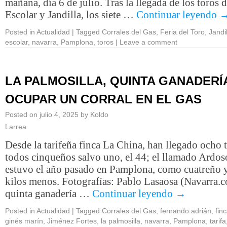
mañana, día 6 de julio. Tras la llegada de los toros 
Escolar y Jandilla, los siete …
Continuar leyendo
Posted in
Actualidad
|
Tagged
Corrales del Gas
,
Feria del Toro
,
Jandil
escolar
,
navarra
,
Pamplona
,
toros
|
Leave a comment
LA PALMOSILLA, QUINTA GANADERÍ
OCUPAR UN CORRAL EN EL GAS
Posted on
julio 4, 2025
by
Koldo
Larrea
Desde la tarifeña finca La China, han llegado ocho t
todos cinqueños salvo uno, el 44; el llamado Ardos
estuvo el año pasado en Pamplona, como cuatreño 
kilos menos. Fotografías: Pablo Lasaosa (Navarra.
quinta ganadería …
Continuar leyendo
→
Posted in
Actualidad
|
Tagged
Corrales del Gas
,
fernando adrián
,
fin
ginés marín
,
Jiménez Fortes
,
la palmosilla
,
navarra
,
Pamplona
,
tarifa