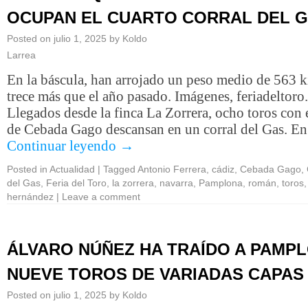
OCUPAN EL CUARTO CORRAL DEL 
Posted on
julio 1, 2025
by
Koldo
Larrea
En la báscula, han arrojado un peso medio de 563 k
trece más que el año pasado. Imágenes, feriadeltor
Llegados desde la finca La Zorrera, ocho toros con e
de Cebada Gago descansan en un corral del Gas. E
Continuar leyendo
→
Posted in
Actualidad
|
Tagged
Antonio Ferrera
,
cádiz
,
Cebada Gago
,
del Gas
,
Feria del Toro
,
la zorrera
,
navarra
,
Pamplona
,
román
,
toros
hernández
|
Leave a comment
ÁLVARO NÚÑEZ HA TRAÍDO A PAMP
NUEVE TOROS DE VARIADAS CAPAS
Posted on
julio 1, 2025
by
Koldo