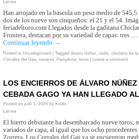
Larrea
Han arrojado en la báscula un peso medio de 545,5 
dos de los nueve son cinqueños: el 21 y el 54. Imág
feriadeltoro.com Llegados desde la gaditana Chiclan
Frontera, destacan por su variedad de capas: tres …
Continuar leyendo
→
Posted in
Uncategorized
|
Tagged
álvaro núñez
,
cádiz
,
chiclana de la
Corrales del Gas
,
navarra
,
Pamplona
,
toros
|
Leave a comment
LOS ENCIERROS DE ÁLVARO NÚÑEZ
CEBADA GAGO YA HAN LLEGADO AL
Posted on
julio 1, 2025
by
Koldo
Larrea
El hierro debutante ha desembarcado nueve toros,
variados de capa, al igual que los ocho procedentes
Zorrera. Los Corrales del Gas ya se encuentran med