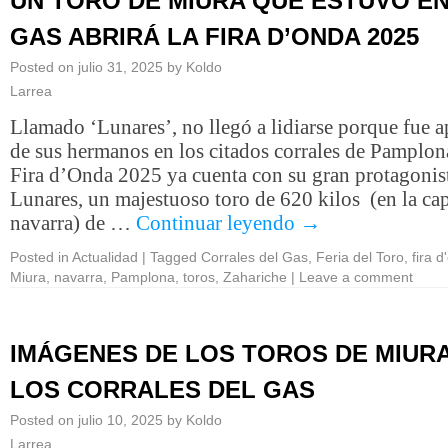
UN TORO DE MIURA QUE ESTUVO EN
GAS ABRIRÁ LA FIRA D’ONDA 2025
Posted on
julio 31, 2025
by
Koldo
Larrea
Llamado ‘Lunares’, no llegó a lidiarse porque fue a
de sus hermanos en los citados corrales de Pamplon
Fira d’Onda 2025 ya cuenta con su gran protagonis
Lunares, un majestuoso toro de 620 kilos (en la cap
navarra) de …
Continuar leyendo
→
Posted in
Actualidad
|
Tagged
Corrales del Gas
,
Feria del Toro
,
fira 
Miura
,
navarra
,
Pamplona
,
toros
,
Zahariche
|
Leave a comment
IMÁGENES DE LOS TOROS DE MIUR
LOS CORRALES DEL GAS
Posted on
julio 10, 2025
by
Koldo
Larrea