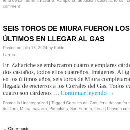
feria de san fermín
,
navarra
,
Pamplona
,
Sebastián Castella
,
toros
|
L
comment
SEIS TOROS DE MIURA FUERON LOS
ÚLTIMOS EN LLEGAR AL GAS
Posted on
julio 13, 2024
by
Koldo
Larrea
En Zahariche se embarcaron cuatro ejemplares cárd
dos castaños, todos ellos cuatreños. Imágenes. Al i
en los últimos años, seis toros de Miura completaro
llegada de encierros a los Corrales del Gas. Todos c
cuatro son cárdenos …
Continuar leyendo
→
Posted in
Uncategorized
|
Tagged
Corrales del Gas
,
feria de san fer
del Toro
,
Miura
,
navarra
,
Pamplona
,
San Fermín
,
toros
|
Leave a co
←
Older posts