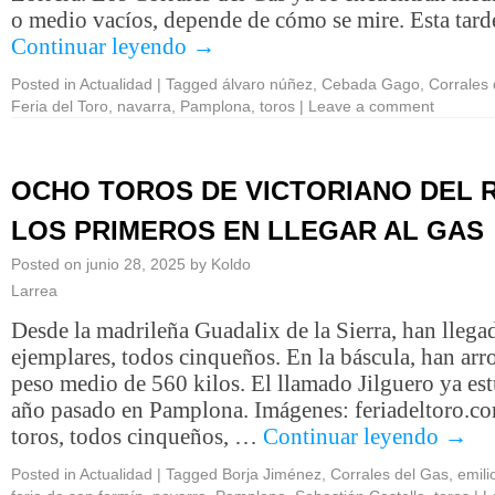
o medio vacíos, depende de cómo se mire. Esta tar
Continuar leyendo
→
Posted in
Actualidad
|
Tagged
álvaro núñez
,
Cebada Gago
,
Corrales
Feria del Toro
,
navarra
,
Pamplona
,
toros
|
Leave a comment
OCHO TOROS DE VICTORIANO DEL R
LOS PRIMEROS EN LLEGAR AL GAS
Posted on
junio 28, 2025
by
Koldo
Larrea
Desde la madrileña Guadalix de la Sierra, han lleg
ejemplares, todos cinqueños. En la báscula, han arr
peso medio de 560 kilos. El llamado Jilguero ya est
año pasado en Pamplona. Imágenes: feriadeltoro.
toros, todos cinqueños, …
Continuar leyendo
→
Posted in
Actualidad
|
Tagged
Borja Jiménez
,
Corrales del Gas
,
emili