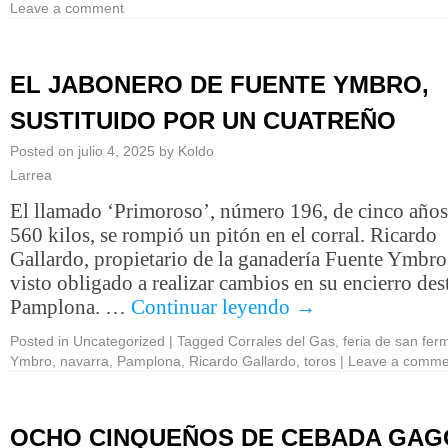
Leave a comment
EL JABONERO DE FUENTE YMBRO,
SUSTITUIDO POR UN CUATREÑO
Posted on
julio 4, 2025
by
Koldo
Larrea
El llamado ‘Primoroso’, número 196, de cinco años
560 kilos, se rompió un pitón en el corral. Ricardo
Gallardo, propietario de la ganadería Fuente Ymbro,
visto obligado a realizar cambios en su encierro des
Pamplona. …
Continuar leyendo
→
Posted in
Uncategorized
|
Tagged
Corrales del Gas
,
feria de san fer
Ymbro
,
navarra
,
Pamplona
,
Ricardo Gallardo
,
toros
|
Leave a comme
OCHO CINQUEÑOS DE CEBADA GAG