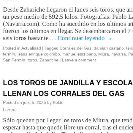
Desde Zahariche llegaron el lunes seis toros, que ar
un peso medio de 592,5 kilos. Fotografías: Pablo L
(Navarra.com). Como ha sucedido en los últimos añ
fueron los últimos en llegar. Se desembarcaron el 7 
seis toros bastante …
Continuar leyendo
→
Posted in
Actualidad
|
Tagged
Corrales del Gas
,
damián castaño
,
fer
fermín
,
jesús enrique colombo
,
manuel escribano
,
Miura
,
navarra
,
Pa
San Fermín
,
toros
,
Zahariche
|
Leave a comment
LOS TOROS DE JANDILLA Y ESCOL
LLENAN LOS CORRALES DEL GAS
Posted on
julio 5, 2025
by
Koldo
Larrea
Sólo quedan por llegar los toros de Miura, que ten
esperar hasta que quede libre un corral, tras el encie