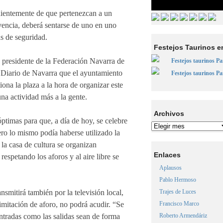
dientemente de que pertenezcan a un
encia, deberá sentarse de uno en uno
s de seguridad.
Festejos Taurinos e
 y presidente de la Federación Navarra de
Festejos taurinos P
 Diario de Navarra que el ayuntamiento
Festejos taurinos P
iona la plaza a la hora de organizar este
una actividad más a la gente.
Archivos
ptimas para que, a día de hoy, se celebre
ero lo mismo podía haberse utilizado la
 la casa de cultura se organizan
Enlaces
espetando los aforos y al aire libre se
Aplausos
Pablo Hermoso
nsmitirá también por la televisión local,
Trajes de Luces
imitación de aforo, no podrá acudir. “Se
Francisco Marco
entradas como las salidas sean de forma
Roberto Armendáriz