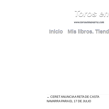
Toros en
www.torosennavarra.com
Inicio
Mis libros. Tiend
←
CERET ANUNCIA A RETA DE CASTA
NAVARRA PARA EL 17 DE JULIO