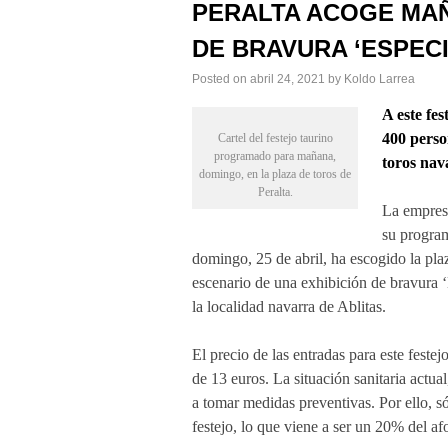
PERALTA ACOGE MAÑ
DE BRAVURA ‘ESPECI
Posted on
abril 24, 2021
by
Koldo Larrea
A este fe
400 perso
Cartel del festejo taurino
programado para mañana,
toros nav
domingo, en la plaza de toros de
Peralta.
La empres
su program
domingo, 25 de abril, ha escogido la plaz
escenario de una exhibición de bravura 
la localidad navarra de Ablitas.
El precio de las entradas para este festej
de 13 euros. La situación sanitaria actua
a tomar medidas preventivas. Por ello, s
festejo, lo que viene a ser un 20% del afo