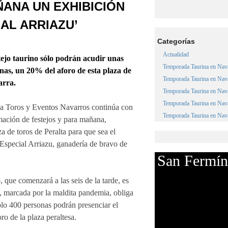
ANA UN EXHIBICIÓN
AL ARRIAZU’
Categorías
Actualidad
stejo taurino sólo podrán acudir unas
Temporada Taurina en Nav
nas, un 20% del aforo de esta plaza de
Temporada Taurina en Nav
arra.
Temporada Taurina en Nav
Temporada Taurina en Nav
a Toros y Eventos Navarros continúa con
Temporada Taurina en Nav
ación de festejos y para mañana,
a de toros de Peralta para que sea el
‘Especial Arriazu, ganadería de bravo de
San Fermín
o, que comenzará a las seis de la tarde, es
l, marcada por la maldita pandemia, obliga
ólo 400 personas podrán presenciar el
ro de la plaza peraltesa.