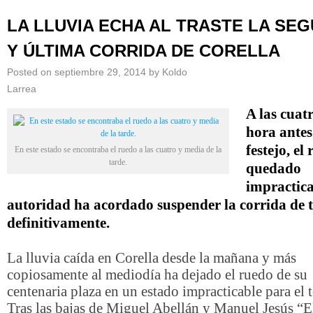
LA LLUVIA ECHA AL TRASTE LA SE
Y ÚLTIMA CORRIDA DE CORELLA
Posted on
septiembre 29, 2014
by
Koldo
Larrea
A las cuat
hora antes
festejo, el
En este estado se encontraba el ruedo a las cuatro y media de la
tarde.
quedado
impractica
autoridad ha acordado suspender la corrida de 
definitivamente.
La lluvia caída en Corella desde la mañana y más
copiosamente al mediodía ha dejado el ruedo de su
centenaria plaza en un estado impracticable para el 
Tras las bajas de Miguel Abellán y Manuel Jesús “E