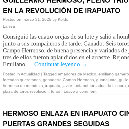
GUILLERMO HERMOSO, PLENO TRI
EN LA REVOLUCIÓN DE IRAPUATO
Posted on
marzo 31, 2025
by
Koldo
Larrea
Consiguió las cuatro orejas de su lote y salió a hom
junto a sus compañeros de tarde. Ganado: Seis toro
Campo Hermoso, de buena presencia y variados de 
tres de ellos fueron aplaudidos en el arrastre. Rejon
Emiliano …
Continuar leyendo
→
Posted in
Actualidad
|
Tagged
amadores de México
,
emiliano gamero
forcados queretanos
,
ganadería Campo Hermoso
,
guanajuato
,
guill
hermoso de mendoza
,
irapuato
,
javier funtanet forcados de Lisbora
,
plaza de toros revolución
,
toros
|
Leave a comment
HERMOSO ENLAZA EN IRAPUATO CI
PUERTAS GRANDES SEGUIDAS