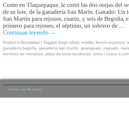
Como en Tlaquepaque, le cortó las dos orejas del 
de su lote, de la ganadería San Marín. Ganado: Un 
San Martín para rejones, cuarto, y seis de Begoña, e
primero para rejones; el séptimo, un sobrero de …
Continuar leyendo
→
Posted in
Actualidad
|
Tagged
diego silveti
,
estella
,
fermín espinosa 'ar
ganadería begoña
,
ganadería san martín
,
guanajuato
,
irapuato
,
nava
hermoso de mendoza
,
plaza de toros revolución
,
toros
|
Leave a co
Toros en Navarra