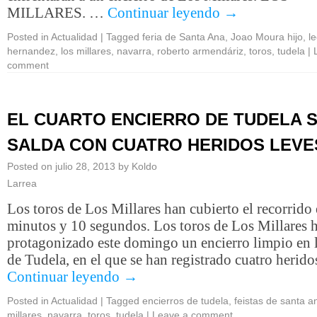
MILLARES. …
Continuar leyendo
→
Posted in
Actualidad
|
Tagged
feria de Santa Ana
,
Joao Moura hijo
,
l
hernandez
,
los millares
,
navarra
,
roberto armendáriz
,
toros
,
tudela
|
comment
EL CUARTO ENCIERRO DE TUDELA 
SALDA CON CUATRO HERIDOS LEVE
Posted on
julio 28, 2013
by
Koldo
Larrea
Los toros de Los Millares han cubierto el recorrido
minutos y 10 segundos. Los toros de Los Millares 
protagonizado este domingo un encierro limpio en l
de Tudela, en el que se han registrado cuatro herid
Continuar leyendo
→
Posted in
Actualidad
|
Tagged
encierros de tudela
,
feistas de santa a
millares
,
navarra
,
toros
,
tudela
|
Leave a comment