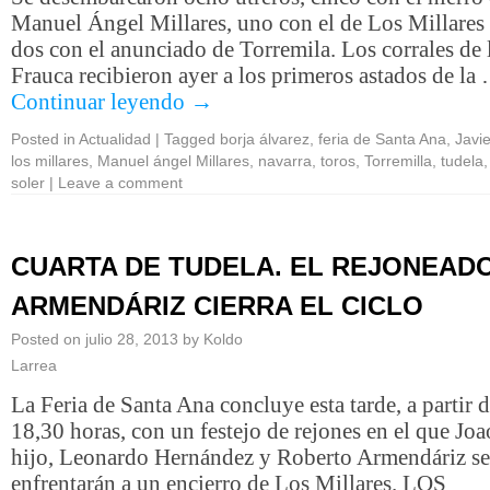
Manuel Ángel Millares, uno con el de Los Millares 
dos con el anunciado de Torremila. Los corrales de l
Frauca recibieron ayer a los primeros astados de la
Continuar leyendo
→
Posted in
Actualidad
|
Tagged
borja álvarez
,
feria de Santa Ana
,
Javi
los millares
,
Manuel ángel Millares
,
navarra
,
toros
,
Torremilla
,
tudela
soler
|
Leave a comment
CUARTA DE TUDELA. EL REJONEADO
ARMENDÁRIZ CIERRA EL CICLO
Posted on
julio 28, 2013
by
Koldo
Larrea
La Feria de Santa Ana concluye esta tarde, a partir d
18,30 horas, con un festejo de rejones en el que J
hijo, Leonardo Hernández y Roberto Armendáriz se
enfrentarán a un encierro de Los Millares. LOS