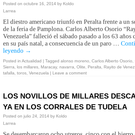
Posted on
octubre 16, 2014
by
Koldo
Larrea
El diestro americano triunfó en Peralta frente a un 
de la feria de Pamplona. Carlos Alberto Osorio “Ra
Venezuela” falleció el sábado pasado a los 63 años 
en su país natal, a consecuencia de un paro …
Cont
leyendo
→
Posted in
Actualidad
|
Tagged
alonso moreno
,
Carlos Alberto Osorio
,
Sierra
,
los millares
,
Maracay
,
navarra
,
Olite
,
Peralta
,
Rayito de Venez
tafalla
,
toros
,
Venezuela
|
Leave a comment
LOS NOVILLOS DE MILLARES DESC
YA EN LOS CORRALES DE TUDELA
Posted on
julio 24, 2014
by
Koldo
Larrea
Se desembarcaron ocho utreros, cinco con el hierro