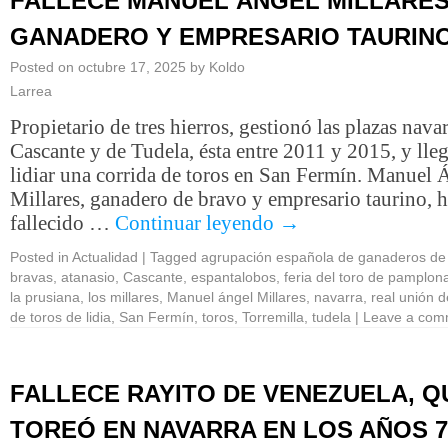
FALLECE MANUEL ÁNGEL MILLARES
GANADERO Y EMPRESARIO TAURIN
Posted on
octubre 17, 2025
by
Koldo
Larrea
Propietario de tres hierros, gestionó las plazas nava
Cascante y de Tudela, ésta entre 2011 y 2015, y lle
lidiar una corrida de toros en San Fermín. Manuel 
Millares, ganadero de bravo y empresario taurino, 
fallecido …
Continuar leyendo
→
Posted in
Actualidad
|
Tagged
agrupación española de ganaderos de
bravas
,
atanasio
,
Cascante
,
espantalobos
,
feria del toro de pamplon
la prusiana
,
los millares
,
Manuel ángel Millares
,
navarra
,
real unión d
de toros de lidia
,
San Fermín
,
toros
,
Torremilla
,
tudela
|
Leave a com
FALLECE RAYITO DE VENEZUELA, Q
TOREÓ EN NAVARRA EN LOS AÑOS 7