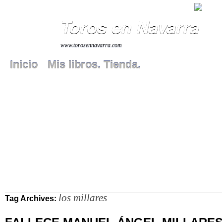
Toros en Navarra
www.torosennavarra.com
Inicio
Mis libros. Tienda.
los millares
Tag Archives: